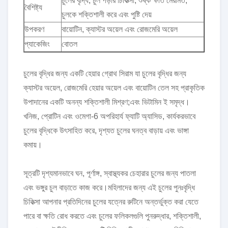
চুলের বৃদ্ধি, চুল পড়ার চিকিত্সা, শুষ্ক ক্ষতি মেরামত,
বৈশিষ্ট্য
চুলকে শক্তিশালী করে এবং পুষ্টি দেয়
উপকরণ
বায়োটিন, ক্যাস্টর অয়েল এবং রোজমেরি অয়েল
প্যাকেজিং
বোতল
চুলের বৃদ্ধির জন্য একটি হেয়ার গ্রোথ সিরাম যা চুলের বৃদ্ধির জন্য
ক্যাস্টর অয়েল, রোজমেরি হেয়ার অয়েল এবং বায়োটিন তেল সহ প্রাকৃতিক
উপাদানের একটি অনন্য শক্তিশালী মিশ্রণ;এবং ভিটামিন ই সমৃদ্ধ।
খনিজ, প্রোটিন এবং ওমেগা-6 অপরিহার্য ফ্যাটি অ্যাসিড, কার্যকরভাবে
চুলের বৃদ্ধিকে উৎসাহিত করে, দৃশ্যত চুলের ঘনত্ব বাড়ায় এবং ভাঙ্গা
কমায়।
সূত্রটি দৃশ্যমানভাবে ঘন, পূর্ণাঙ্গ, স্বাস্থ্যকর চেহারার চুলের জন্য পাতলা
এবং ভঙ্গুর চুল বাড়াতে কাজ করে।মহিলাদের জন্য এই চুলের পুনঃবৃদ্ধি
চিকিত্সা আপনার প্রতিদিনের চুলের যত্নের রুটিনে অন্তর্ভুক্ত করা যেতে
পারে বা ক্ষতি রোধ করতে এবং চুলের ফলিকলগুলি পুনরুদ্ধার, শক্তিশালী,