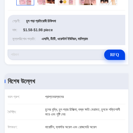
শ্রেণী:
চুল পড়া প্রতিরোধী চিকিৎসা
দাম:
$1.58-$1.98 piece
মূল্যপরিশোধ পদ্ধতি:
এল/সি, টি/টি, ওয়েস্টার্ন ইউনিয়ন, মানিগ্রাম
RFQ
বিশেষ উল্লেখ
বয়স গ্রুপ:
প্রাপ্তবয়স্কদের
চুলের বৃদ্ধি, চুল পড়ার চিকিত্সা, শুষ্ক ক্ষতি মেরামত, চুলকে শক্তিশালী
বৈশিষ্ট্য:
করে এবং পুষ্টি দেয়
উপকরণ:
বায়োটিন, ক্যাস্টর অয়েল এবং রোজমেরি অয়েল