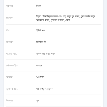
প্রণয়ন:
সিরাম
স্কিন টোন উজ্জ্বল করুন এবং গাঢ় হলুদ দূর করুন, সুন্দর করার জন্য
ফাংশন:
ঝকঝকে করুন, বিন্দু বিবর্ণ করুন, মেলা
লিঙ্গ:
ইউনিসেক্স
উপকরণ:
ভিটামিন সি
পণ্যের নাম:
ত্বক সাদা করার যত্ন
শেলফ লাইফ:
৩ বছর
আকার:
50 মিলি
ত্বকের ধরন:
সকল প্রকার ত্বক
উপযুক্ত:
মুখ