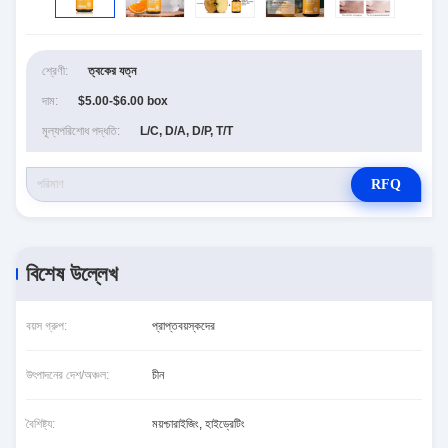
শ্রেণী:
ত্বকের যত্ন
দাম:
$5.00-$6.00 box
মূল্যপরিশোধ পদ্ধতি:
L/C, D/A, D/P, T/T
RFQ
বিশেষ উল্লেখ
বয়স গ্রুপ:
প্রাপ্তবয়স্কদের
উৎপাদনের দেশ/অঞ্চল:
চীন
বৈশিষ্ট্য:
ময়শ্চারাইজিং, হাইড্রেটিং