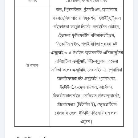
আকার
30 মিলি, কাস্টমাইজযোগ্য
জল, গ্লিসারিনাম, বুটানডিওল, অ্যালোয়ে
বারবাডেন্সিস পাতার নিষ্কাশন, হিগাইট্যান্ট্রিয়ল
বাইফাইডা ফার্মেন্ট লিসেট, গ্লাইসিন বেটাইন,
ট্রেমেলা ফুসিফোর্মিস পলিসাকারাইডস,
নিকোটিনামাইড, গ্লাইসিরিজা গ্ল্যাব্রা রুট
এক্সট্র্যাক্ট,৩-ও-ইথাইল অ্যাসকর্বিক এসিডসেন্টেলা
এশিয়াটিকা এক্সট্র্যাক্ট, বিটা-গ্লুকান, এভেনা
উপাদান
সাটিভা ফলের এক্সট্র্যাক্ট, সেরামাইড-১, প্যোনিয়া
আলবিফ্লোরা রুট এক্সট্র্যাক্ট, প্যানথেনল,
ইক্টোইন1২-হেক্সানডিওল, কার্বোমার,
ট্রিয়েটানোলামাইন, সোডিয়াম হাইয়ালুরোনেট,
টোকোফেরল (ভিটামিন ই), স্ক্লেরোটিয়াম
রোলফসি জেল, ইডিটিএ-ডিসোডিয়াম লবণ,
এসেন্স।