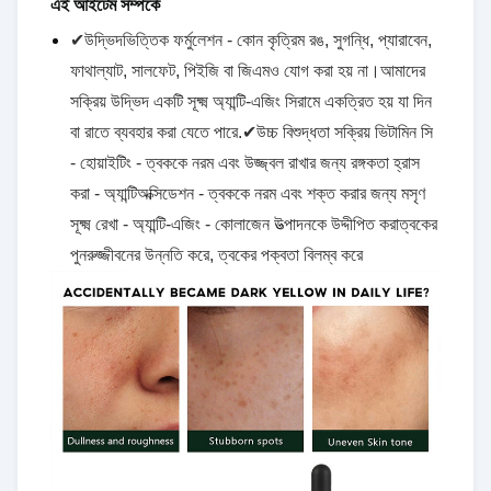
এই আইটেম সম্পর্কে
✔উদ্ভিদভিত্তিক ফর্মুলেশন - কোন কৃত্রিম রঙ, সুগন্ধি, প্যারাবেন,
ফাথাল্যাট, সালফেট, পিইজি বা জিএমও যোগ করা হয় না।আমাদের
সক্রিয় উদ্ভিদ একটি সূক্ষ্ম অ্যান্টি-এজিং সিরামে একত্রিত হয় যা দিন
বা রাতে ব্যবহার করা যেতে পারে.✔উচ্চ বিশুদ্ধতা সক্রিয় ভিটামিন সি
- হোয়াইটিং - ত্বককে নরম এবং উজ্জ্বল রাখার জন্য রঙ্গকতা হ্রাস
করা - অ্যান্টিঅক্সিডেশন - ত্বককে নরম এবং শক্ত করার জন্য মসৃণ
সূক্ষ্ম রেখা - অ্যান্টি-এজিং - কোলাজেন উত্পাদনকে উদ্দীপিত করাত্বকের
পুনরুজ্জীবনের উন্নতি করে, ত্বকের পক্বতা বিলম্ব করে