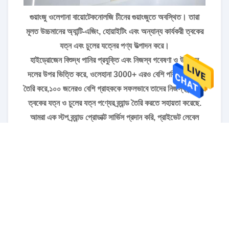
গুয়াংজু ওলেগানা বায়োটেকনোলজি চীনের গুয়াংজুতে অবস্থিত। তারা
মূলত উচ্চমানের অ্যান্টি-এজিং, হোয়াইটিং এবং অন্যান্য কার্যকরী ত্বকের
যত্ন এবং চুলের যত্নের পণ্য উত্পাদন করে।
হাইড্রোজেন বিশুদ্ধ পানির প্রযুক্তি এবং নিজস্ব গবেষণা ও উন্নয়ন
দলের উপর ভিত্তি করে, ওলেহানা 3000+ এরও বেশি পরিপক্ক সূত্র
তৈরি করে,১০০ জনেরও বেশি গ্রাহককে সফলভাবে তাদের নিজস্ব ব্র্যান্ডের
ত্বকের যত্ন ও চুলের যত্ন পণ্যের ব্র্যান্ড তৈরি করতে সহায়তা করেছে.
আমরা এক স্টপ ব্র্যান্ড প্রোডাক্ট সার্ভিস প্রদান করি, প্রাইভেট লেবেল
ডিজাইন, প্যাকেজিং সোর্সিং, অনন্য ফর্মুলা ডিজাইন থেকে শুরু করে ভরাট
ও প্যাকেজিং পর্যন্ত। এবং আমরা কঠোরভাবে ISO22716 এবং
GMP প্রবিধান অনুসরণ করি,গ্যারান্টি যখন গ্রাহক পণ্য পেতে আপনি
100% সন্তুষ্ট.
আমরা বিশ্বাস করি গুণমান পণ্যের পাশাপাশি উদ্যোগের জীবন। আপনি
যদি আপনার উদ্ভাবনী এবং যোগ্যতাসম্পন্ন OEM / ODM ত্বক যত্ন
কারখানা খুঁজছেন তবে আমাদের সাথে যোগাযোগ করতে দ্বিধা করবেন না।