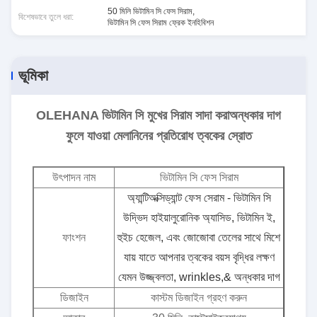
50 মিলি ভিটামিন সি ফেস সিরাম
,
বিশেষভাবে তুলে ধরা:
ভিটামিন সি ফেস সিরাম ফ্রেক ইনহিবিশন
ভূমিকা
OLEHANA ভিটামিন সি মুখের সিরাম সাদা করাঅন্ধকার দাগ
ফুলে যাওয়া মেলানিনের প্রতিরোধ ত্বকের স্রোত
উৎপাদন নাম
ভিটামিন সি ফেস সিরাম
অ্যান্টিঅক্সিড্যান্ট ফেস সেরাম - ভিটামিন সি
উদ্ভিদ হাইয়ালুরোনিক অ্যাসিড, ভিটামিন ই,
ফাংশন
হুইচ হেজেল, এবং জোজোবা তেলের সাথে মিশে
যায় যাতে আপনার ত্বকের বয়স বৃদ্ধির লক্ষণ
যেমন উজ্জ্বলতা, wrinkles,& অন্ধকার দাগ
ডিজাইন
কাস্টম ডিজাইন গ্রহণ করুন