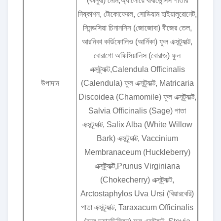
(কার্নুবা) মোম,অ্যালোয়ে বার্বাডেন্সিস পাতার
নিষ্কাশন, টোকোফেরল, সোডিয়াম হাইয়ালুরোনেট,
সিমন্ডসিয়া চিনানসিস (জোজোবা) বীজের তেল,
আরনিকা কর্ডিফোলিও (আর্নিকা) ফুল এক্সট্র্যাক্ট,
বোরাগো অফিসিয়ালিস (বোরাজ) ফুল
এক্সট্র্যাক্ট,Calendula Officinalis
উপাদান
(Calendula) ফুল এক্সট্র্যাক্ট, Matricaria
Discoidea (Chamomile) ফুল এক্সট্র্যাক্ট,
Salvia Officinalis (Sage) পাতা
এক্সট্র্যাক্ট, Salix Alba (White Willow
Bark) এক্সট্র্যাক্ট, Vaccinium
Membranaceum (Huckleberry)
এক্সট্র্যাক্ট,Prunus Virginiana
(Chokecherry) এক্সট্র্যাক্ট,
Arctostaphylos Uva Ursi (বিয়ারবেরি)
পাতা এক্সট্র্যাক্ট, Taraxacum Officinalis