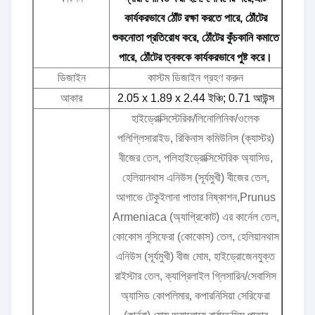
কার্যকরভাবে ঠোঁট রক্ষা করতে পারে, ঠোঁটের
শুকনোতা প্রতিরোধ করে, ঠোঁটের কুঁচকানি কমাতে
পারে, ঠোঁটের ত্বককে কার্যকরভাবে পুষ্ট করে।
ডিজাইন
কাস্টম ডিজাইন গ্রহণ করুন
আকার
2.05 x 1.89 x 2.44 ইঞ্চি; 0.71 আউন্স
হাইড্রোক্সিস্টেরিক/লিনোলিনিক/ওলেক
পলিগ্লিসারাইড, রিকিনাস কমিউনিস (ক্যাস্টর)
বীজের তেল, পলিহাইড্রোক্সিস্টেরিক অ্যাসিড,
হেলিয়ানথাস এনিউস (সূর্যমুখী) বীজের তেল,
আগাভে টেকুইলানা পাতার নিষ্কাশন,Prunus
Armeniaca (অ্যাপ্রিকোট) এর কার্নেল তেল,
কোকোস নুসিফেরা (কোকোস) তেল, হেলিয়ানথাস
এনিউস (সূর্যমুখী) বীজ মোম, হাইড্রোজেনযুক্ত
রাইস্টার তেল, ক্যাপ্রিলাইল গ্লিসারিন/সেবাসিস
অ্যাসিড কোপলিমার, কপারনিসিয়া সেরিফেরা