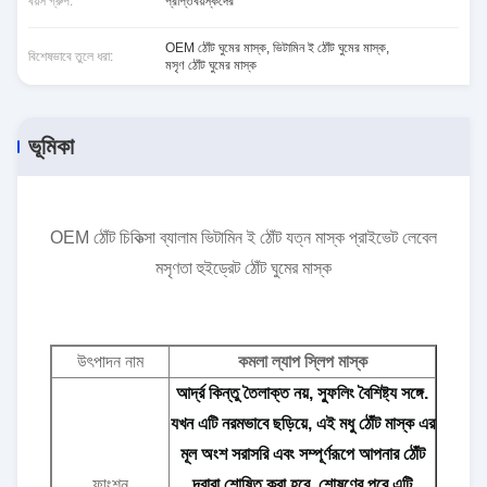
বয়স গ্রুপ:
প্রাপ্তবয়স্কদের
OEM ঠোঁট ঘুমের মাস্ক
,
ভিটামিন ই ঠোঁট ঘুমের মাস্ক
,
বিশেষভাবে তুলে ধরা:
মসৃণ ঠোঁট ঘুমের মাস্ক
ভূমিকা
OEM ঠোঁট চিকিত্সা ব্যালাম ভিটামিন ই ঠোঁট যত্ন মাস্ক প্রাইভেট লেবেল
মসৃণতা হুইড্রেট ঠোঁট ঘুমের মাস্ক
উৎপাদন নাম
কমলা ল্যাপ স্লিপ মাস্ক
আর্দ্র কিন্তু তৈলাক্ত নয়, স্ফুলিং বৈশিষ্ট্য সঙ্গে.
যখন এটি নরমভাবে ছড়িয়ে, এই মধু ঠোঁট মাস্ক এর
মূল অংশ সরাসরি এবং সম্পূর্ণরূপে আপনার ঠোঁট
ফাংশন
দ্বারা শোষিত করা হবে. শোষণের পরে,এটি