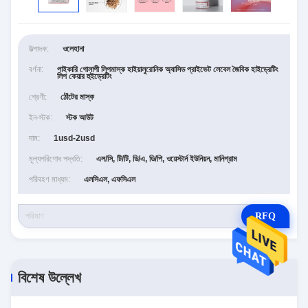
উত্পাদক:
ওলেহানা
বর্ণনা:
পাইকারি গোলাপী লিপমাস্ক হাইয়ালুরোনিক অ্যাসিড প্রাইভেট লেবেল জৈবিক হাইড্রেটিং
লিপ কেয়ার হুইড্রেটিং
শ্রেণী:
ঠোঁটের মাস্ক
ইন-স্টক:
স্টক আউট
দাম:
1usd-2usd
মূল্যপরিশোধ পদ্ধতি:
এল/সি, টি/টি, ডি/এ, ডি/পি, ওয়েস্টার্ন ইউনিয়ন, মানিগ্রাম
পরিবহণ মাধ্যম:
এলসিএল, এফসিএল
RFQ
বিশেষ উল্লেখ