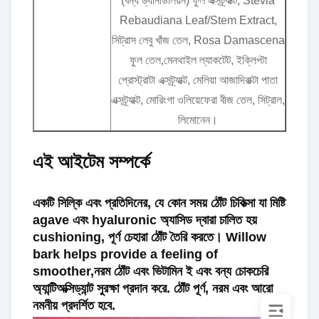
(বন্য ড্যানডিলিয়ন) ফুল এক্সট্র্যাক্ট, Stevia
Rebaudiana Leaf/Stem Extract,
সিট্রাস লেবু খাঁজ তেল, Rosa Damascena
ফুল তেল,মেনথাইল ল্যাকটেট, ইক্লিপ্টা
প্রোস্ট্রাটা এক্সট্র্যাক্ট, মেলিয়া আজাদিরাক্টা পাতা
এক্সট্র্যাক্ট, মোরিংগা ওলিয়েফেরা বীজ তেল, সিট্রাল,
লিমোনেন।
এই আইটেম সম্পর্কে
একটি সিল্কি এবং প্রতিদিনের, যে কোন সময় ঠোঁট চিকিত্সা যা মিষ্টি
agave এবং hyaluronic অ্যাসিড দ্বারা চালিত হয়
cushioning, পূর্ণ চেহারা ঠোঁট তৈরি করতে। Willow
bark helps provide a feeling of
smoother,নরম ঠোঁট এবং ভিটামিন ই এবং বন্য চোকচেরি
অ্যান্টিঅক্সিড্যান্ট সুরক্ষা প্রদান করে. ঠোঁট পূর্ণ, নরম এবং আরো
নমনীয় প্রদর্শিত হবে.