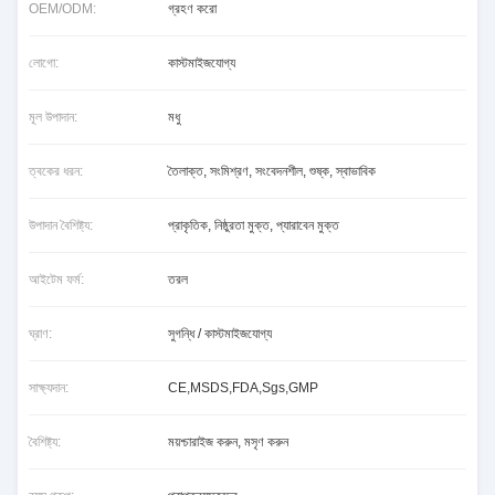
OEM/ODM:
গ্রহণ করো
লোগো:
কাস্টমাইজযোগ্য
মূল উপাদান:
মধু
ত্বকের ধরন:
তৈলাক্ত, সংমিশ্রণ, সংবেদনশীল, শুষ্ক, স্বাভাবিক
উপাদান বৈশিষ্ট্য:
প্রাকৃতিক, নিষ্ঠুরতা মুক্ত, প্যারাবেন মুক্ত
আইটেম ফর্ম:
তরল
ঘ্রাণ:
সুগন্ধি / কাস্টমাইজযোগ্য
সাক্ষ্যদান:
CE,MSDS,FDA,Sgs,GMP
বৈশিষ্ট্য:
ময়শ্চারাইজ করুন, মসৃণ করুন