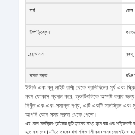
ফর্ম
জেল
উৎপত্তিস্থল
গুয়াং
ব্র্যান্ড নাম
বুফসু
মডেল নম্বর
রঙিন স
ইউভি এবং ব্লু লাইট রশ্মি থেকে প্রতিদিনের সূর্য এবং স্
নরম ফোকাস প্রদান করে, ত্রুটিগুলিকে অস্পষ্ট করার জন্
নিখুঁত এক-এবং-সমাপ্ত পণ্য, এটি একটি সানস্ক্রিন এবং
আপনি কোন সময় দরজা থেকে পেতে।
এই জেল সানস্ক্রিন-প্রাইমার জুটি ত্বকের মধ্যে ডুবে যায় এবং শক্তিশালী
হতে বাধা দেয়।এটিতে ত্বকের বাধা শক্তিশালী করার জন্য সেরামাইডও র