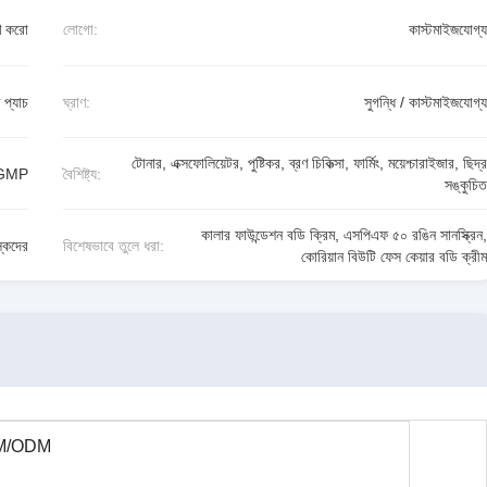
ণ করো
লোগো:
কাস্টমাইজযোগ্য
 প্যাচ
ঘ্রাণ:
সুগন্ধি / কাস্টমাইজযোগ্য
টোনার, এক্সফোলিয়েটর, পুষ্টিকর, ব্রণ চিকিত্সা, ফার্মিং, ময়েশ্চারাইজার, ছিদ্র
,GMP
বৈশিষ্ট্য:
সঙ্কুচিত
কালার ফাউন্ডেশন বডি ক্রিম
,
এসপিএফ ৫০ রঙিন সানস্ক্রিন
,
স্কদের
বিশেষভাবে তুলে ধরা:
কোরিয়ান বিউটি ফেস কেয়ার বডি ক্রীম
M/ODM