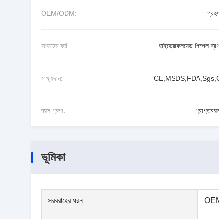
OEM/ODM:
গ্রহ
আইটেম ফর্ম:
হাইড্রোকলয়েড পিম্পল ব্রণ
সাক্ষ্যদান:
CE,MSDS,FDA,Sgs
বয়স গ্রুপ:
প্রাপ্তবয়
ভূমিকা
সরবরাহের ধরন
OE