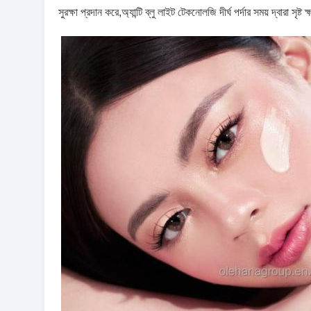
সুরক্ষা প্রদান করে,অ্যান্টি ব্লু লাইট টেকনোলজি দীর্ঘ পর্দার সময় দ্বারা সৃষ্ট ক