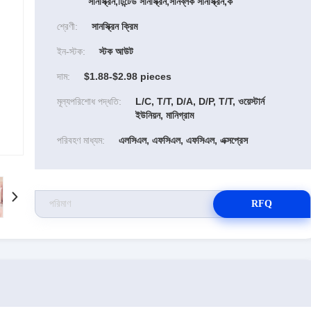
সানস্ক্রিন,টিন্টেড সানস্ক্রিন,সানব্লক সানস্ক্রিন,ক
শ্রেণী:
সানস্ক্রিন ক্রিম
ইন-স্টক:
স্টক আউট
দাম:
$1.88-$2.98 pieces
মূল্যপরিশোধ পদ্ধতি:
L/C, T/T, D/A, D/P, T/T, ওয়েস্টার্ন
ইউনিয়ন, মানিগ্রাম
পরিবহণ মাধ্যম:
এলসিএল, এফসিএল, এফসিএল, এক্সপ্রেস
RFQ