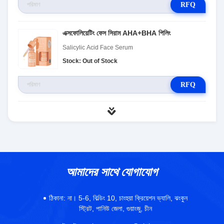
RFQ
এক্সফোলিয়েটিং ফেস সিরাম AHA+BHA পিলিং
Salicylic Acid Face Serum
Stock: Out of Stock
RFQ
আমাদের সাথে যোগাযোগ
ঠিকানা:
না। 5-6, বিল্ডিং 10, চাংহুয়া ক্রিয়েশন ভ্যালি, ঝংকুন
স্ট্রিট, পানিউ জেলা, গুয়াংজু, চীন