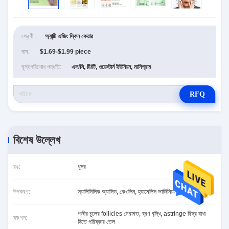
শ্রেণী:
অ্যান্টি এজিং স্কিন কেয়ার
দাম:
$1.69-$1.99 piece
মূল্যপরিশোধ পদ্ধতি:
এল/সি, টি/টি, ওয়েস্টার্ন ইউনিয়ন, মানিগ্রাম
RFQ
বিশেষ উল্লেখ
রঙ:
ধূসর
উপকরণ:
স্যালিসিলিক অ্যাসিড, কেওলিন, হ্যামেলিস ভার্জিনিয়ানা নির্যাস
গভীর চুলের follicles মেরামত, ব্রণ বৃদ্ধি, astringe ছিদ্র বাধা
ফাংশন:
দিতে পরিষ্কার তেল