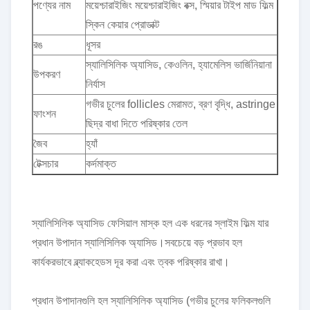
পণ্যের নাম
ময়েশ্চারাইজিং ময়েশ্চারাইজিং বক্স, স্মিয়ার টাইপ মাড ফিল্ম
স্কিন কেয়ার প্রোডাক্ট
রঙ
ধূসর
স্যালিসিলিক অ্যাসিড, কেওলিন, হ্যামেলিস ভার্জিনিয়ানা
উপকরণ
নির্যাস
গভীর চুলের follicles মেরামত, ব্রণ বৃদ্ধি, astringe
ফাংশন
ছিদ্র বাধা দিতে পরিষ্কার তেল
জৈব
হ্যাঁ
টেক্সচার
কর্দমাক্ত
স্যালিসিলিক অ্যাসিড ফেসিয়াল মাস্ক হল এক ধরনের স্লাইম ফিল্ম যার
প্রধান উপাদান স্যালিসিলিক অ্যাসিড।সবচেয়ে বড় প্রভাব হল
কার্যকরভাবে ব্ল্যাকহেডস দূর করা এবং ত্বক পরিষ্কার রাখা।
প্রধান উপাদানগুলি হল স্যালিসিলিক অ্যাসিড (গভীর চুলের ফলিকলগুলি