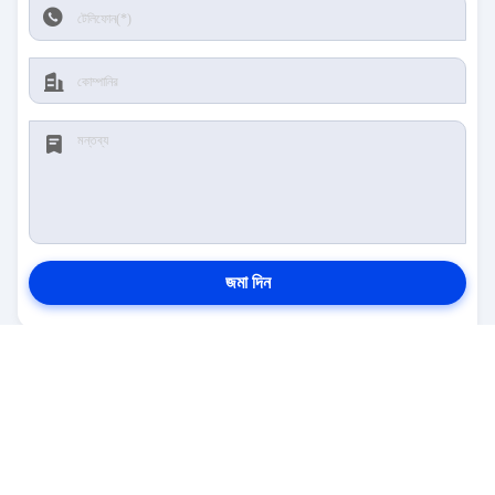
জমা দিন
আমাদের সাথে যোগাযোগ
ঠিকানা:
না। 5-6, বিল্ডিং 10, চাংহুয়া ক্রিয়েশন ভ্যালি, ঝংকুন
স্ট্রিট, পানিউ জেলা, গুয়াংজু, চীন