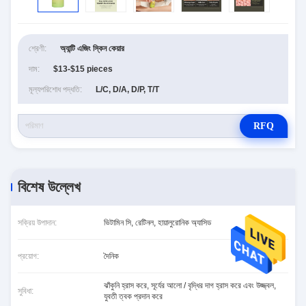
শ্রেণী:
অ্যান্টি এজিং স্কিন কেয়ার
দাম:
$13-$15 pieces
মূল্যপরিশোধ পদ্ধতি:
L/C, D/A, D/P, T/T
RFQ
বিশেষ উল্লেখ
সক্রিয় উপাদান:
ভিটামিন সি, রেটিনল, হায়ালুরোনিক অ্যাসিড
প্রয়োগ:
দৈনিক
ঝাঁকুনি হ্রাস করে, সূর্যের আলো / বৃদ্ধির দাগ হ্রাস করে এবং উজ্জ্বল,
সুবিধা:
যুবতী ত্বক প্রদান করে