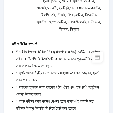
হাইয়ালুরোনেট, ফোলিক অ্যাসিড,বায়োটিন,
সেরামাইড এনপি, ইউবিকুইনোন, সায়ানোকোবালামিন,
থিয়ামিন এইচসিআই, রিবোফ্ল্যাভিন, লিনোলিক
অ্যাসিড, হেস্পেরাইডিন, এরগোথিয়োনাইন, লিমনেন,
লিনালল, সিট্রাল
এই আইটেম সম্পর্কে
* পরিণত বিশুদ্ধ ভিটামিন সি (অ্যাসকর্বিক এসিড) ২০% + ফেরুলিক
এসিড + ভিটামিন ই দিয়ে তৈরি যা বয়স্ক ত্বককে পুনরুজ্জীবিত করে
এবং ত্বকের উজ্জ্বলতা বাড়ায়
* সূর্যের আলো / বৃদ্ধির দাগ কমাতে সাহায্য করে এবং উজ্জ্বল, যুবতী
ত্বক প্রদান করে
* গ্লাসের ত্বকের জন্য ত্বকের গঠন, টোন এবং হাইপারপিগমেন্টেশন
এলাকা উন্নত করুন
* প্যাচ পরীক্ষা করার পরামর্শ দেওয়া হচ্ছে কারণ এই পণ্যটি উচ্চ
ঘনীভূত বিশুদ্ধ ভিটামিন সি দিয়ে তৈরি করা হয়েছে