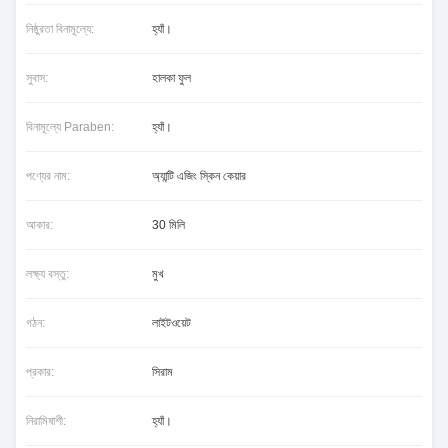
নিষ্ঠুরতা বিনামূল্যে:
হ্যাঁ।
সুবাস:
হালকা ফুল
বিনামূল্যে Paraben:
হ্যাঁ।
পণ্যের নাম:
অ্যান্টি এজিং স্কিন কেয়ার
আকার:
30 মিলি
লক্ষ্য বস্তু:
মুখ
গঠন:
লাইটওয়েট
প্রকার:
সিরাম
নিরামিষাশী:
হ্যাঁ।