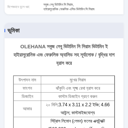
সবুজ লেবু ভিটামিন সি সিরাম
,
বিশেষভাবে তুলে ধরা:
হাইয়ালুরোনিক ফেরুলিক এসিড ভিটামিন সি সিরাম
ভূমিকা
OLEHANA সবুজ লেবু ভিটামিন সি সিরাম ভিটামিন ই
হাইয়ালুরোনিক এবং ফেরুলিক অ্যাসিড সহ সূর্যালোক / বৃদ্ধির দাগ
হ্রাস করে
উৎপাদন নাম
মুখের সিরাম
ফাংশন
ঝাঁকুনি এবং সূক্ষ্ম রেখা হ্রাস করে
ডিজাইন
কাস্টম ডিজাইন গ্রহণ করুন
২০ মিলি;
3.74 x 3.11 x 2.2 ইঞ্চি; 4.66
আকার
আউন্স; কাস্টমাইজযোগ্য
সিট্রাস লিমোন (লেমন) ফলের এক্সট্র্যাক্ট