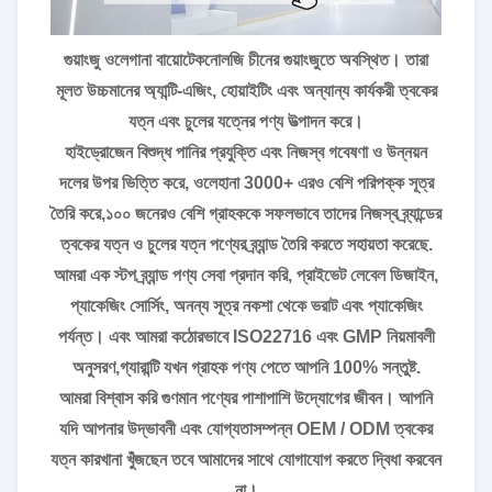
গুয়াংজু ওলেগানা বায়োটেকনোলজি চীনের গুয়াংজুতে অবস্থিত। তারা
মূলত উচ্চমানের অ্যান্টি-এজিং, হোয়াইটিং এবং অন্যান্য কার্যকরী ত্বকের
যত্ন এবং চুলের যত্নের পণ্য উত্পাদন করে।
হাইড্রোজেন বিশুদ্ধ পানির প্রযুক্তি এবং নিজস্ব গবেষণা ও উন্নয়ন
দলের উপর ভিত্তি করে, ওলেহানা 3000+ এরও বেশি পরিপক্ক সূত্র
তৈরি করে,১০০ জনেরও বেশি গ্রাহককে সফলভাবে তাদের নিজস্ব ব্র্যান্ডের
ত্বকের যত্ন ও চুলের যত্ন পণ্যের ব্র্যান্ড তৈরি করতে সহায়তা করেছে.
আমরা এক স্টপ ব্র্যান্ড পণ্য সেবা প্রদান করি, প্রাইভেট লেবেল ডিজাইন,
প্যাকেজিং সোর্সিং, অনন্য সূত্র নকশা থেকে ভরাট এবং প্যাকেজিং
পর্যন্ত। এবং আমরা কঠোরভাবে ISO22716 এবং GMP নিয়মাবলী
অনুসরণ,গ্যারান্টি যখন গ্রাহক পণ্য পেতে আপনি 100% সন্তুষ্ট.
আমরা বিশ্বাস করি গুণমান পণ্যের পাশাপাশি উদ্যোগের জীবন। আপনি
যদি আপনার উদ্ভাবনী এবং যোগ্যতাসম্পন্ন OEM / ODM ত্বকের
যত্ন কারখানা খুঁজছেন তবে আমাদের সাথে যোগাযোগ করতে দ্বিধা করবেন
না।