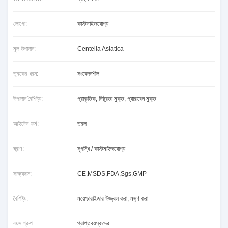
লোগো:
কাস্টমাইজযোগ্য
মূল উপাদান:
Centella Asiatica
ত্বকের ধরন:
সংবেদনশীল
উপাদান বৈশিষ্ট্য:
প্রাকৃতিক, নিষ্ঠুরতা মুক্ত, প্যারাবেন মুক্ত
আইটেম ফর্ম:
তরল
ঘ্রাণ:
সুগন্ধি / কাস্টমাইজযোগ্য
সাক্ষ্যদান:
CE,MSDS,FDA,Sgs,GMP
বৈশিষ্ট্য:
ময়েশ্চারাইজার উজ্জ্বল করা, মসৃণ করা
বয়স গ্রুপ:
প্রাপ্তবয়স্কদের