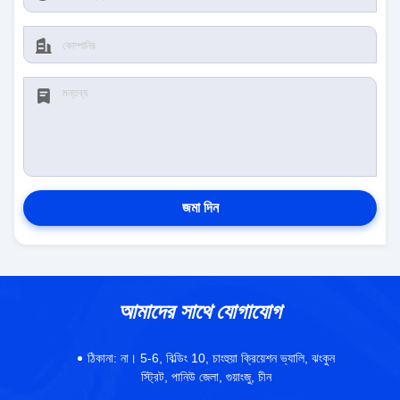
জমা দিন
আমাদের সাথে যোগাযোগ
ঠিকানা:
না। 5-6, বিল্ডিং 10, চাংহুয়া ক্রিয়েশন ভ্যালি, ঝংকুন
স্ট্রিট, পানিউ জেলা, গুয়াংজু, চীন