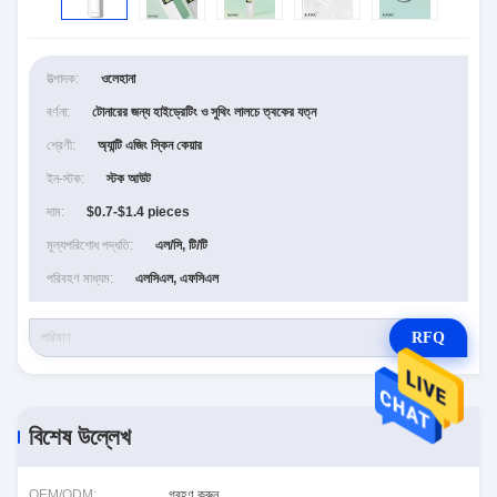
উত্পাদক:
ওলেহানা
বর্ণনা:
টোনারের জন্য হাইড্রেটিং ও সুথিং লালচে ত্বকের যত্ন
শ্রেণী:
অ্যান্টি এজিং স্কিন কেয়ার
ইন-স্টক:
স্টক আউট
দাম:
$0.7-$1.4 pieces
মূল্যপরিশোধ পদ্ধতি:
এল/সি, টি/টি
পরিবহণ মাধ্যম:
এলসিএল, এফসিএল
RFQ
বিশেষ উল্লেখ
OEM/ODM:
গ্রহণ করুন