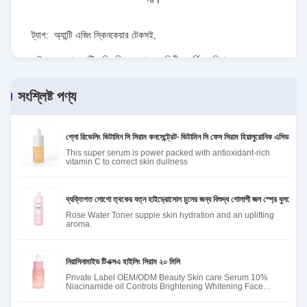
ট্যাগ:
অ্যান্টি এজিং স্কিনকেয়ার টেকসই
,
উজ্জ্বল করা অ্যান্টি এজিং স্কিনকেয়ার
,
ক্ষতিহীন ফার্মিং ফেসিয়াল এসেন্স
সংশ্লিষ্ট পণ্য
গ্লো রিভেলিং ভিটামিন সি সিরাম কনসেন্ট্রেট∙ ভিটামিন সি ফেস সিরাম হিয়ালুরোনিক এসিড সহ
This super serum is power packed with antioxidant-rich
vitamin C to correct skin dullness
ব্যক্তিগত লোগো ত্বকের যত্ন হাইড্রোসোল চুলের জন্য বিশুদ্ধ গোলাপী জল স্প্রে বুলগেরিয়
Rose Water Toner supple skin hydration and an uplifting
aroma.
নিয়াসিনামাইড টিএক্সএ হাইলিং সিরাম ২০ মিলি
Private Label OEM/ODM Beauty Skin care Serum 10%
Niacinamide oil Controls Brightening Whitening Face
Serum