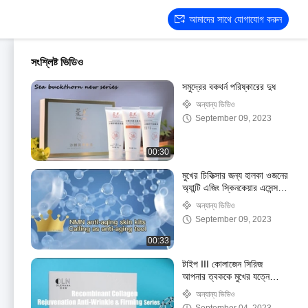
আমাদের সাথে যোগাযোগ করুন
সংশ্লিষ্ট ভিডিও
সমুদ্রের বকথর্ন পরিষ্কারের দুধ
অন্যান্য ভিডিও
September 09, 2023
00:30
মুখের চিকিত্সার জন্য হালকা ওজনের
অ্যান্টি এজিং স্কিনকেয়ার এসেন্স
অ্যান্টিঅক্সিডেন্ট
অন্যান্য ভিডিও
September 09, 2023
00:33
টাইপ III কোলাজেন সিরিজ
আপনার ত্বককে মুখের যত্নে
ফিরিয়ে আনে
অন্যান্য ভিডিও