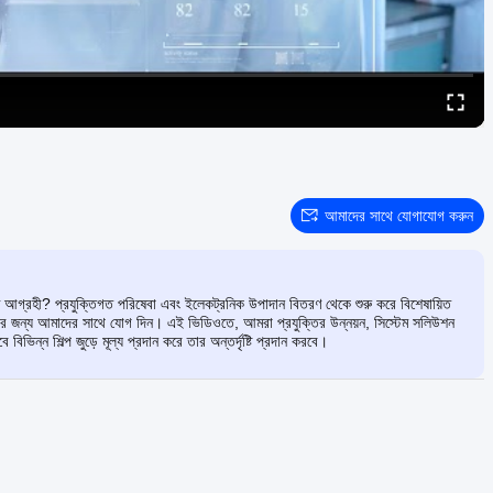
আমাদের সাথে যোগাযোগ করুন
্ধে আগ্রহী? প্রযুক্তিগত পরিষেবা এবং ইলেকট্রনিক উপাদান বিতরণ থেকে শুরু করে বিশেষায়িত
ঙ্গির জন্য আমাদের সাথে যোগ দিন। এই ভিডিওতে, আমরা প্রযুক্তির উন্নয়ন, সিস্টেম সলিউশন
িভিন্ন শিল্প জুড়ে মূল্য প্রদান করে তার অন্তর্দৃষ্টি প্রদান করবে।