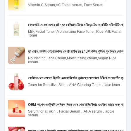
Vitamin C Serum,VC Facial serum, Face Serum
বেসরকারি লেবেল ভেগান রাইস দুধ ফেসিয়াল টোনার হাইড্রেটেড হোয়াইটিং হাইলাইটিং হুইড্রেট
Milk Facial Toner ,Moisturizing Face Toner, Rice Milk Facial
Toner
হট সেলিং কাস্টম লোগো জৈবিক ভেগান রাইস দুধ 24 ঘন্টা গভীর পুষ্টিকর মুখ ক্রিম লোশন শরীরের
Nourishing Face Cream,Moisturizing cream,Vegan Rice
cream
কোরিয়ান ফেস পোরেস ক্লিনিং এক্সফোলিয়েটর ব্ল্যাকহেড অপসারণ চিকিত্সা সংবেদনশীল ত্বকের 
Toner for Sensitive Skin，AHA Clearing Toner，face toner
OEM আপেল এক্সট্র্যাক্ট ফেসিয়াল সিরাম ফেস পোর মিনিমাইজার এএইচএ ছাড়ার জন্য পরিষ্কার 
Serum for all skin，Facial Serum，AHA serum，apple
serum