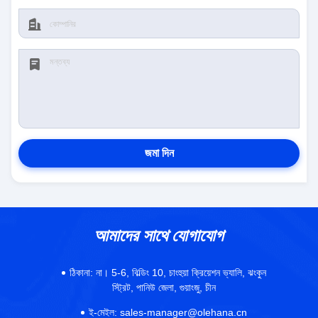
জমা দিন
আমাদের সাথে যোগাযোগ
ঠিকানা:
না। 5-6, বিল্ডিং 10, চাংহুয়া ক্রিয়েশন ভ্যালি, ঝংকুন
স্ট্রিট, পানিউ জেলা, গুয়াংজু, চীন
ই-মেইল:
sales-manager@olehana.cn