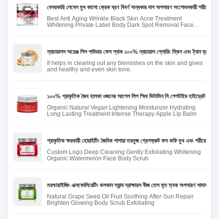
বেসরকারি লেবেল মুখ কালো ফ্রেক ব্রণ বিবর্ণ অন্ধকার দাগ অপসারণ সংশোধনকারী শরীরের আন্ডার
Best Anti Aging Wrinkle Black Skin Acne Treatment
Whitening Private Label Body Dark Spot Removal Face
Cream
ন্যাচারালস অরেঞ্জ পিল পাউডার ফেস প্যাক ১০০% ন্যাচারাল গ্লোয়িং স্কিন এবং ট্যান হ্রাস ৫০
It helps in clearing out any blemishes on the skin and gives
and healthy and even skin tone.
১০০% প্রাকৃতিক জৈব হালকা ওজনের আপেল লিপ স্মিথ ভিটামিন সি পেপটাইড হাইড্রেট চকচকে স
Organic Natural Vegan Lightening Moisturizer Hydrating
Long Lasting Treatment Intense Therapy Apple Lip Balm
প্রাকৃতিক ক্ষয়কারী হোয়াইটিং জৈবিক পাপায়া তরমুজ গ্রেপফ্রুট ফল কফি মুখ এবং শরীরের স্ক্রাব
Custom Logo Deep Cleaning Gently Exfoliating Whitening
Organic Watermelon Face Body Scrub
ময়শ্চারাইজিং এক্সফোলিয়েটিং ভলকান স্যান্ড দ্রাক্ষারস বীজ তেল মৃত ত্বক অপসারণ সাদাকরণ জৈব
Natural Grape Seed Oil Fruit Soothing After-Sun Repair
Brighten Glowing Body Scrub Exfoliating