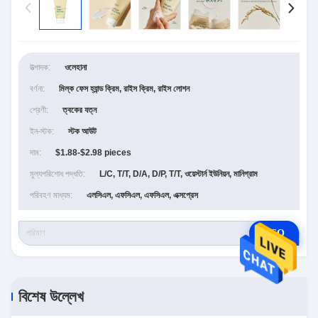
উত্পাদক:
ওলেহানা
বর্ণনা:
মিল্ক ফেস হ্যান্ড ক্রিম, রাইস ক্রিম, রাইস লোশন
শ্রেণী:
ত্বকের যত্ন
ইন-স্টক:
স্টক আউট
দাম:
$1.88-$2.98 pieces
মূল্যপরিশোধ পদ্ধতি:
L/C, T/T, D/A, D/P, T/T, ওয়েস্টার্ন ইউনিয়ন, মানিগ্রাম
পরিবহণ মাধ্যম:
এলসিএল, এফসিএল, এফসিএল, এক্সপ্রেস
RFQ
বিশেষ উল্লেখ