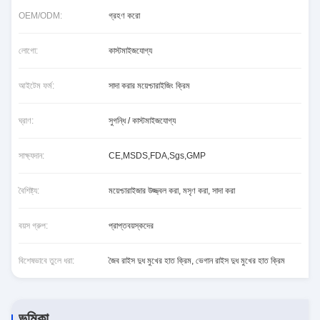
OEM/ODM:
গ্রহণ করো
লোগো:
কাস্টমাইজযোগ্য
আইটেম ফর্ম:
সাদা করার ময়েশ্চারাইজিং ক্রিম
ঘ্রাণ:
সুগন্ধি / কাস্টমাইজযোগ্য
সাক্ষ্যদান:
CE,MSDS,FDA,Sgs,GMP
বৈশিষ্ট্য:
ময়েশ্চারাইজার উজ্জ্বল করা, মসৃণ করা, সাদা করা
বয়স গ্রুপ:
প্রাপ্তবয়স্কদের
বিশেষভাবে তুলে ধরা:
জৈব রাইস দুধ মুখের হাত ক্রিম
,
ভেগান রাইস দুধ মুখের হাত ক্রিম
ভূমিকা