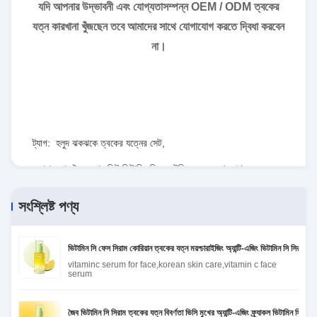
যদি আপনার উদ্ভাবনী এবং যোগ্যতাসম্পন্ন OEM / ODM ত্বকের
যত্ন কারখানা খুঁজছেন তবে আমাদের সাথে যোগাযোগ করতে দ্বিধা করবেন
না।
ট্যাগ:
হলুদ ঝকঝকে ত্বকের যত্নের সেট
,
সাদা করার জৈব মুখের কিট ভিটামিন সি
,
ননটক্সিক ফেস কেয়ার পণ্য
সংশ্লিষ্ট পণ্য
ভিটামিন সি ফেস সিরাম কোরিয়ান ত্বকের যত্ন ময়শ্চারাইজিং অ্যান্টি-এজিং ভিটামিন সি সিরাম হো
vitaminc serum for face,korean skin care,vitamin c face
serum
জৈব ভিটামিন সি সিরাম ত্বকের যত্ন বিবর্ণতা ভিসি মুখের অ্যান্টি-এজিং ফ্র্যাকল ভিটামিন সি ফেস