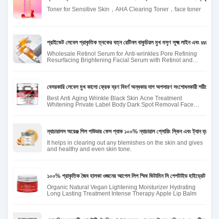
Toner for Sensitive Skin，AHA Clearing Toner，face toner
প্রাইভেট লেবেল প্রাকৃতিক ত্বকের যত্ন রেটিনল বাকুচিয়ল মুখ মসৃণ সূক্ষ্ম লাইন এবং wr
Wholesale Retinol Serum for Anti-wrinkles Pore Refining
Resurfacing Brightening Facial Serum with Retinol and
Bakuchiol
বেসরকারি লেবেল মুখ কালো ফ্রেক ব্রণ বিবর্ণ অন্ধকার দাগ অপসারণ সংশোধনকারী শরীরের আন্ডার
Best Anti Aging Wrinkle Black Skin Acne Treatment
Whitening Private Label Body Dark Spot Removal Face
Cream
ন্যাচারালস অরেঞ্জ পিল পাউডার ফেস প্যাক ১০০% ন্যাচারাল গ্লোয়িং স্কিন এবং ট্যান হ্রাস ৫০
It helps in clearing out any blemishes on the skin and gives
and healthy and even skin tone.
১০০% প্রাকৃতিক জৈব হালকা ওজনের আপেল লিপ স্মিথ ভিটামিন সি পেপটাইড হাইড্রেট চকচকে স
Organic Natural Vegan Lightening Moisturizer Hydrating
Long Lasting Treatment Intense Therapy Apple Lip Balm