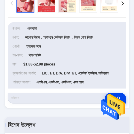
উত্পাদক:
ওলেহানা
বর্ণনা:
আপেল সিরাম，অ্যাম্পুল ফেসিয়াল সিরাম，স্কিন গ্লো সিরাম
শ্রেণী:
ত্বকের যত্ন
ইন-স্টক:
স্টক আউট
দাম:
$1.88-$2.98 pieces
মূল্যপরিশোধ পদ্ধতি:
L/C, T/T, D/A, D/P, T/T, ওয়েস্টার্ন ইউনিয়ন, মানিগ্রাম
পরিবহণ মাধ্যম:
এলসিএল, এফসিএল, এফসিএল, এক্সপ্রেস
RFQ
বিশেষ উল্লেখ