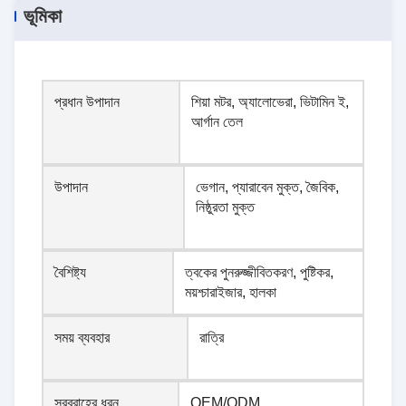
ভূমিকা
প্রধান উপাদান
শিয়া মটর, অ্যালোভেরা, ভিটামিন ই,
আর্গান তেল
উপাদান
ভেগান, প্যারাবেন মুক্ত, জৈবিক,
নিষ্ঠুরতা মুক্ত
বৈশিষ্ট্য
ত্বকের পুনরুজ্জীবিতকরণ, পুষ্টিকর,
ময়শ্চারাইজার, হালকা
সময় ব্যবহার
রাত্রি
সরবরাহের ধরন
OEM/ODM