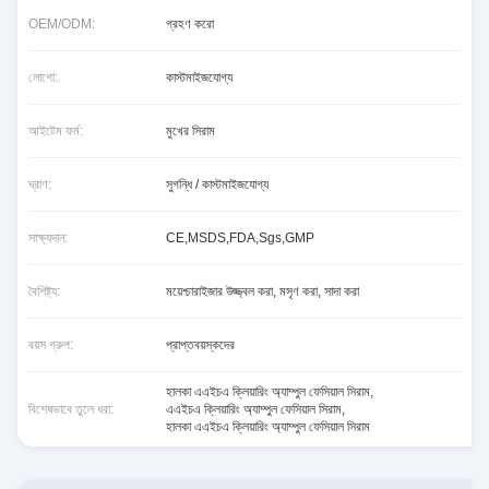
OEM/ODM:
গ্রহণ করো
লোগো:
কাস্টমাইজযোগ্য
আইটেম ফর্ম:
মুখের সিরাম
ঘ্রাণ:
সুগন্ধি / কাস্টমাইজযোগ্য
সাক্ষ্যদান:
CE,MSDS,FDA,Sgs,GMP
বৈশিষ্ট্য:
ময়েশ্চারাইজার উজ্জ্বল করা, মসৃণ করা, সাদা করা
বয়স গ্রুপ:
প্রাপ্তবয়স্কদের
হালকা এএইচএ ক্লিয়ারিং অ্যাম্পুল ফেসিয়াল সিরাম
,
বিশেষভাবে তুলে ধরা:
এএইচএ ক্লিয়ারিং অ্যাম্পুল ফেসিয়াল সিরাম
,
হালকা এএইচএ ক্লিয়ারিং অ্যাম্পুল ফেসিয়াল সিরাম