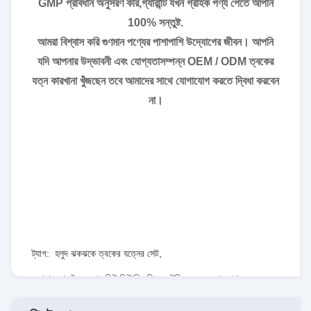
GMP প্রবিধান অনুসরণ করি,গ্যারান্টি যখন গ্রাহক পণ্য পেতে আপনি
100% সন্তুষ্ট.
আমরা বিশ্বাস করি গুণমান পণ্যের পাশাপাশি উদ্যোগের জীবন। আপনি
যদি আপনার উদ্ভাবনী এবং যোগ্যতাসম্পন্ন OEM / ODM ত্বকের
যত্ন কারখানা খুঁজছেন তবে আমাদের সাথে যোগাযোগ করতে দ্বিধা করবেন
না।
ট্যাগ:
হলুদ ঝকঝকে ত্বকের যত্নের সেট
,
সাদা করার জৈব মুখের কিট ভিটামিন সি
,
ননটক্সিক ফেস কেয়ার পণ্য