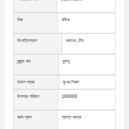
লিঙ্গ
মহিলা
উৎপত্তিস্থল
গুয়াংডং, চীন
ব্র্যান্ড নাম
বুফসু
মডেল নম্বর
মুখের সিরাম
উপলব্ধ পরিমাণ
100000
বয়স গ্রুপ
প্রাপ্ত বয়স্ক