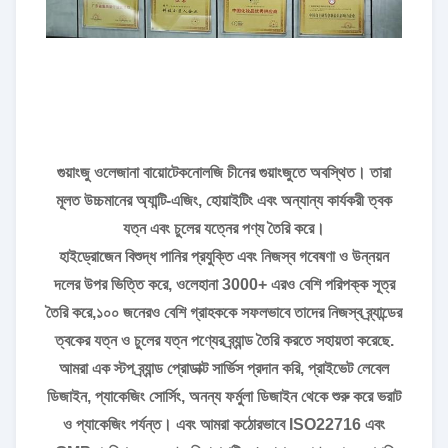
গুয়াংজু ওলেজানা বায়োটেকনোলজি চীনের গুয়াংজুতে অবস্থিত। তারা
মূলত উচ্চমানের অ্যান্টি-এজিং, হোয়াইটিং এবং অন্যান্য কার্যকরী ত্বক
যত্ন এবং চুলের যত্নের পণ্য তৈরি করে।
হাইড্রোজেন বিশুদ্ধ পানির প্রযুক্তি এবং নিজস্ব গবেষণা ও উন্নয়ন
দলের উপর ভিত্তি করে, ওলেহানা 3000+ এরও বেশি পরিপক্ক সূত্র
তৈরি করে,১০০ জনেরও বেশি গ্রাহককে সফলভাবে তাদের নিজস্ব ব্র্যান্ডের
ত্বকের যত্ন ও চুলের যত্ন পণ্যের ব্র্যান্ড তৈরি করতে সহায়তা করেছে.
আমরা এক স্টপ ব্র্যান্ড প্রোডাক্ট সার্ভিস প্রদান করি, প্রাইভেট লেবেল
ডিজাইন, প্যাকেজিং সোর্সিং, অনন্য ফর্মুলা ডিজাইন থেকে শুরু করে ভরাট
ও প্যাকেজিং পর্যন্ত। এবং আমরা কঠোরভাবে ISO22716 এবং