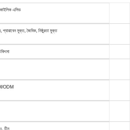
িকাইলিক এসিড
 প্যারাবেন মুক্ত, জৈবিক, নিষ্ঠুরতা মুক্ত
চিকিৎসা
M/ODM
ডং, চীন