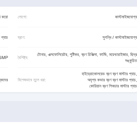
ণ করো
লোগো:
কাস্টমাইজযোগ্য
 প্যাচ
ঘ্রাণ:
সুগন্ধি / কাস্টমাইজযোগ্য
টোনার, এক্সফোলিয়েটর, পুষ্টিকর, ব্রণ চিকিত্সা, ফার্মিং, ময়েশ্চারাইজার, ছিদ্র
,GMP
বৈশিষ্ট্য:
সঙ্কুচিত
হাইড্রোকোলয়েড ব্রণ ব্রণ মাস্টার প্যাচ
,
স্কদের
বিশেষভাবে তুলে ধরা:
অদৃশ্য কভার ব্রণ ব্রণ মাস্টার প্যাচ
,
কোরিয়ান ব্রণ পিকচার মাস্টার প্যাচ