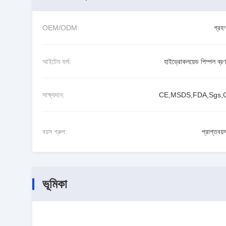
OEM/ODM:
গ্রহ
আইটেম ফর্ম:
হাইড্রোকলয়েড পিম্পল ব্রণ
সাক্ষ্যদান:
CE,MSDS,FDA,Sgs
বয়স গ্রুপ:
প্রাপ্তবয়
ভূমিকা