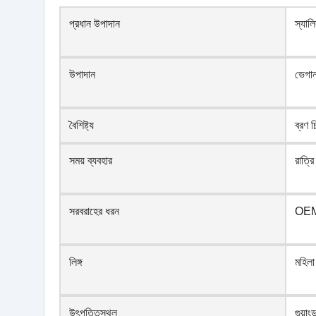
প্রধান উপাদান
স্যাল
উপাদান
ভেগান,
বৈশিষ্ট্য
ব্রণ 
সময় ব্যবহার
রাত্রি
সরবরাহের ধরন
OE
লিঙ্গ
মহিলা
উৎপত্তিস্থল
গুয়াং