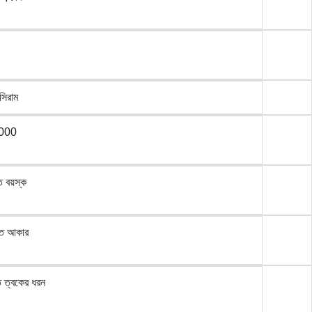
 সিরাম
000
ত বয়স্ক
িত আকার
 ত্বকের ধরন