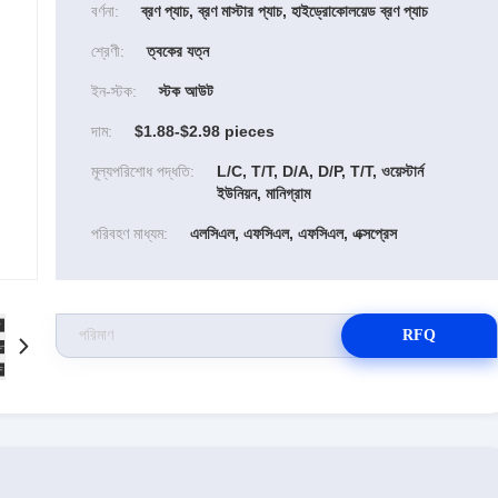
বর্ণনা:
ব্রণ প্যাচ, ব্রণ মাস্টার প্যাচ, হাইড্রোকোলয়েড ব্রণ প্যাচ
শ্রেণী:
ত্বকের যত্ন
ইন-স্টক:
স্টক আউট
দাম:
$1.88-$2.98 pieces
মূল্যপরিশোধ পদ্ধতি:
L/C, T/T, D/A, D/P, T/T, ওয়েস্টার্ন
ইউনিয়ন, মানিগ্রাম
পরিবহণ মাধ্যম:
এলসিএল, এফসিএল, এফসিএল, এক্সপ্রেস
RFQ